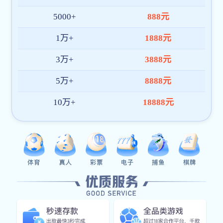
02. 服务升级
随着开云app网站-开云(中国)需求增长，平台
陆续上线直播回放、数据分析、比分预测等功
能，同时支持APP与网页双端操作，带来更快
更稳的观赛体验。
03. 国际拓展
目前开云app网站已在东南亚、欧美等区域建
立本地化团队，推动技术与服务全球落地，打
造具有国际竞争力的赛事平台品牌。